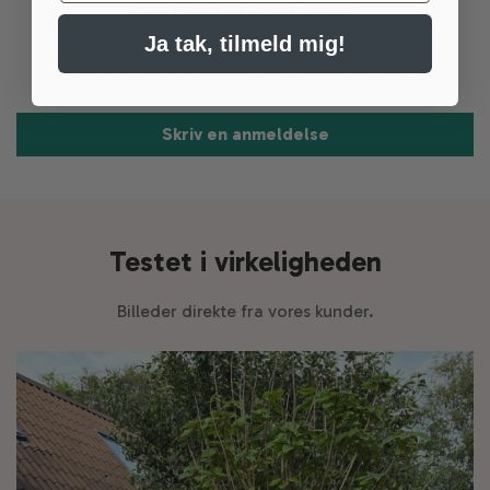
Kundeanmeldelser
Ja tak, tilmeld mig!
Vær den første til at skrive en anmeldelse
Skriv en anmeldelse
Testet i virkeligheden
Billeder direkte fra vores kunder.