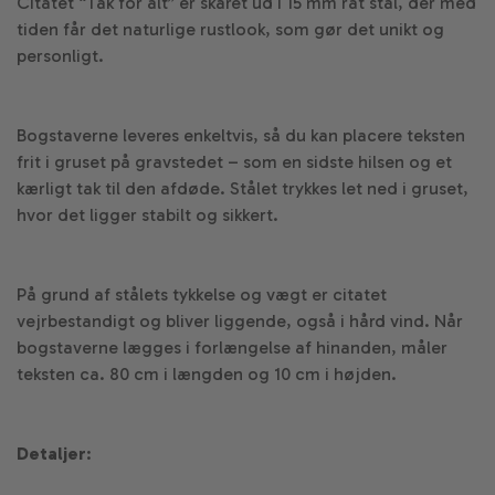
Citatet “Tak for alt” er skåret ud i 15 mm råt stål, der med
tiden får det naturlige rustlook, som gør det unikt og
personligt.
Bogstaverne leveres enkeltvis, så du kan placere teksten
frit i gruset på gravstedet – som en sidste hilsen og et
kærligt tak til den afdøde. Stålet trykkes let ned i gruset,
hvor det ligger stabilt og sikkert.
På grund af stålets tykkelse og vægt er citatet
vejrbestandigt og bliver liggende, også i hård vind. Når
bogstaverne lægges i forlængelse af hinanden, måler
teksten ca. 80 cm i længden og 10 cm i højden.
Detaljer
: