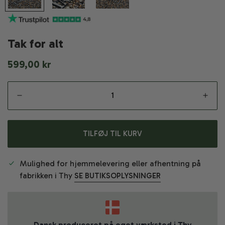
Tak for alt
Normal
599,00 kr
pris
TILFØJ TIL KURV
Mulighed for hjemmelevering eller afhentning på
fabrikken i Thy
SE BUTIKSOPLYSNINGER
Dansk produceret på eget værksted i Thy