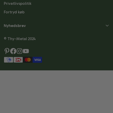
Privatlivspolitik
Fortryd køb
Nyhedsbrev
Skriv dig op til
© Thy-Metal 2024
nyhedsbrevet
Skriv dig op og modtag besked om nyheder,
tilbud, tips & tricks og meget mere.
Fornavn
Efternavn
Email