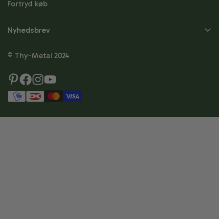
Fortryd køb
Nyhedsbrev
Skriv dig op til
© Thy-Metal 2024
nyhedsbrevet
Skriv dig op og modtag besked om nyheder,
tilbud, tips & tricks og meget mere.
Fornavn
Efternavn
Email