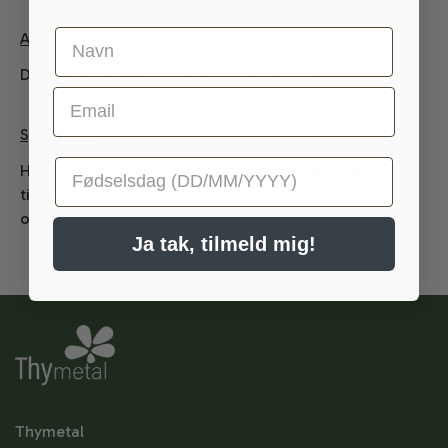
Navn
Afhentning
Det er også muligt at afhente din ordre.
Email
Spørgsmål
Fødselsdag
Har du spørgsmål til din forsendelse, er du velkommen
til at kontakte
os på info@thy-metal.dk eller tlf. +45 81104349.
Ja tak, tilmeld mig!
Thymetal