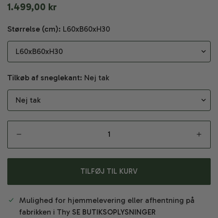
Normal
1.499,00 kr
pris
Størrelse (cm):
L60xB60xH30
Tilkøb af sneglekant:
Nej tak
TILFØJ TIL KURV
Mulighed for hjemmelevering eller afhentning på
fabrikken i Thy
SE BUTIKSOPLYSNINGER