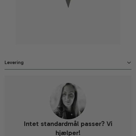
Levering
Varerne kan bestilles til afhentning.
KK Metal P/S leverer på alle hverdage indenfor 3-10
arbejdsdage efter afgivet bestilling på webshoppen.
Leveringen kan dog variere afhængig af ferie,
helligedage, special ordre og ordrens størrelse.
Fragten starter ved 59 kr. ved en pakkepost og 299 kr. ved
Intet standardmål passer? Vi
en palle.
hjælper!