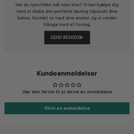
Fragten er gratis ved køb over 4.999 kr. Pakker sendes
Har du specifikke mål eller krav? Vi kan hjælpe dig
med Danske fragtmænd og leveres på den adresse du
med at skabe den perfekte løsning tilpasset dine
har angivet ved bestillingen.
behov. Kontakt os med dine ønsker, og vi vender
tilbage med et forslag.
Bemærk: Fragten kan variere ved levering til ikke-brofaste
øer. Kontakt os derfor inden bestillingen på info@thy-
SEND BESKED
metal.dk for at få oplyst den præcise fragtpris
Kundeanmeldelser
Vær den første til at skrive en anmeldelse
Skriv en anmeldelse