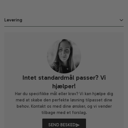
Levering
Varerne kan bestilles til afhentning.
KK Metal P/S leverer på alle hverdage indenfor 3-10
arbejdsdage efter afgivet bestilling på webshoppen.
Leveringen kan dog variere afhængig af ferie,
helligedage, special ordre og ordrens størrelse.
Fragten starter ved 59 kr. ved en pakkepost og 299 kr. ved
Intet standardmål passer? Vi
en palle.
hjælper!
Fragten er gratis ved køb over 4.999 kr. Pakker sendes
Har du specifikke mål eller krav? Vi kan hjælpe dig
med Danske fragtmænd og leveres på den adresse du
med at skabe den perfekte løsning tilpasset dine
har angivet ved bestillingen.
behov. Kontakt os med dine ønsker, og vi vender
tilbage med et forslag.
Bemærk: Fragten kan variere ved levering til ikke-brofaste
øer. Kontakt os derfor inden bestillingen på info@thy-
SEND BESKED