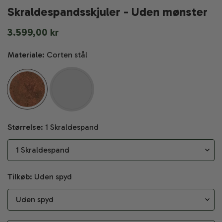
Skraldespandsskjuler - Uden mønster
Normal
3.599,00 kr
pris
Materiale:
Corten stål
Størrelse:
1 Skraldespand
Tilkøb:
Uden spyd