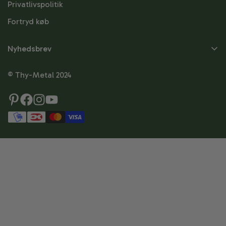
Privatlivspolitik
Fortryd køb
Nyhedsbrev
Skriv dig op til
© Thy-Metal 2024
nyhedsbrevet
Skriv dig op og modtag besked om nyheder,
tilbud, tips & tricks og meget mere.
Fornavn
Efternavn
Email