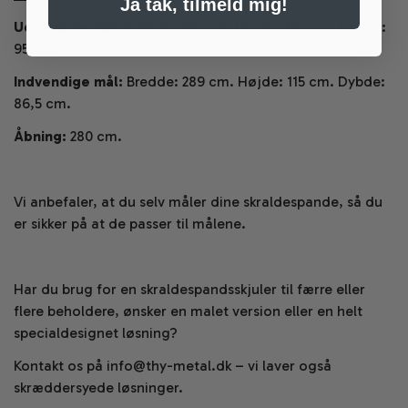
Ja tak, tilmeld mig!
Udvendige mål:
Bredde: 295 cm. Højde: 115 cm. Dybde:
95 cm.
Indvendige mål:
Bredde: 289 cm. Højde: 115 cm. Dybde:
86,5 cm.
Åbning:
280 cm.
Vi anbefaler, at du selv måler dine skraldespande, så du
er sikker på at de passer til målene.
Har du brug for en skraldespandsskjuler til færre eller
flere beholdere, ønsker en malet version eller en helt
specialdesignet løsning?
Kontakt os på info@thy-metal.dk – vi laver også
skræddersyede løsninger.