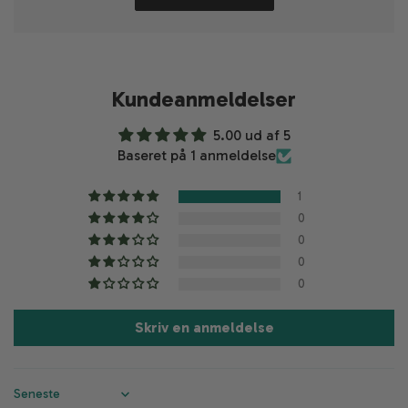
metal.dk for at få oplyst den præcise fragtpris
Kundeanmeldelser
5.00 ud af 5
Baseret på 1 anmeldelse
1
0
0
0
0
Skriv en anmeldelse
Sort by