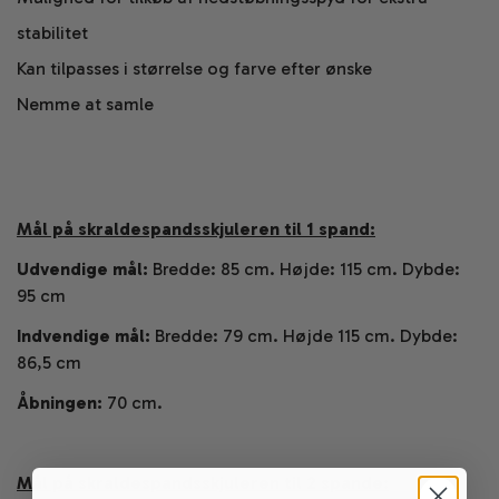
stabilitet
Kan tilpasses i størrelse og farve efter ønske
Nemme at samle
Mål på skraldespandsskjuleren til 1 spand:
Udvendige mål:
Bredde: 85 cm. Højde: 115 cm. Dybde:
95 cm
Indvendige mål:
Bredde: 79 cm. Højde 115 cm. Dybde:
86,5 cm
Åbningen:
70 cm.
Mål på skraldespandsskjuleren til 2 spande: